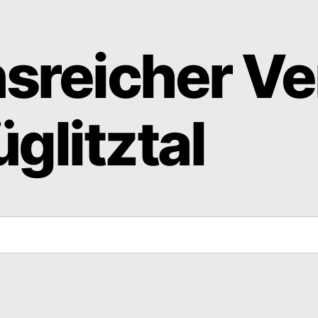
nsreicher Ve
glitztal