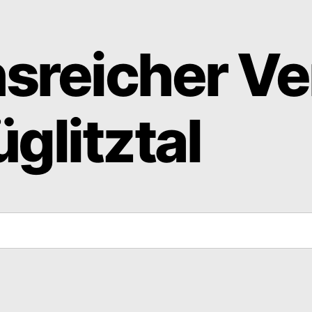
nsreicher Ve
glitztal