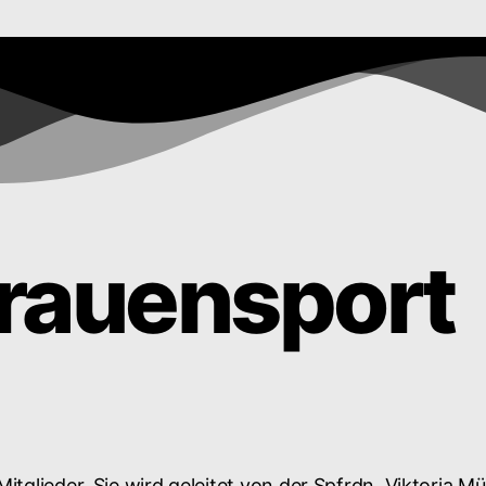
Frauensport
glieder. Sie wird geleitet von der Spfrdn. Viktoria Müh