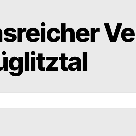
nsreicher Ve
glitztal