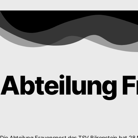
Abteilung 
Die Abteilung Frauensport des TSV Bärenstein hat 28 Mit